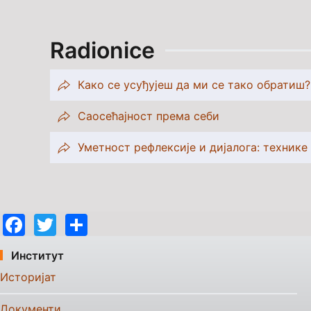
Radionice
Како се усуђујеш да ми се тако обратиш?
Саосећајност према себи
Уметност рефлексије и дијалога: технике
Facebook
Twitter
Share
Институт
Историјат
Документи