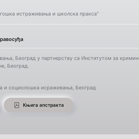
дагошка истраживања и школска пракса”
правосуђа
ивања, Београд у партнерству са Институтом за крим
е, Београд.
ка и социолошка исраживања, Београд
Књига апстракта