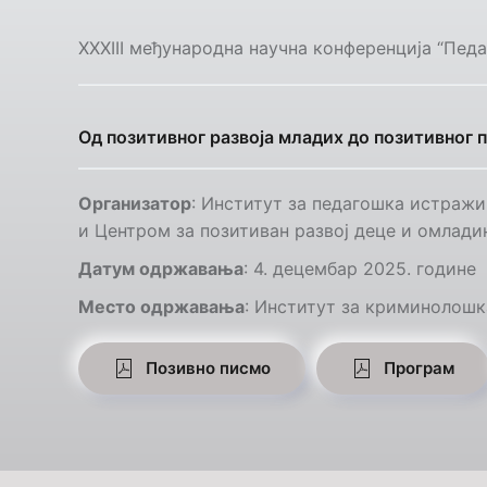
XXXIII међународна научна конференција “Пе
Од позитивног развоја младих до позитивног 
Организатор
: Институт за педагошка истраж
и Центром за позитиван развој деце и омладин
Датум одржавања
: 4. децембар 2025. године
Место одржавања
: Институт за криминолош
Позивно писмо
Програм