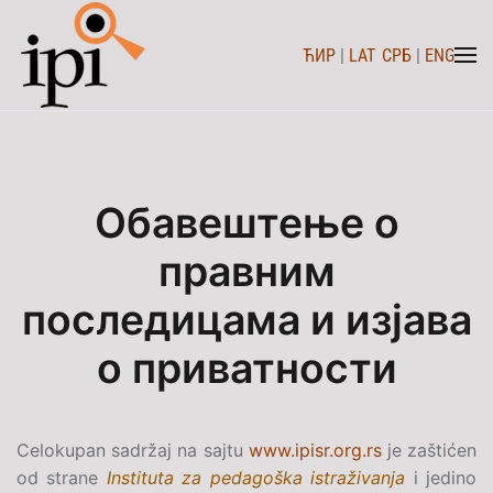
ЋИР
|
LAT
СРБ
|
ENG
Skip to main content
Обавештење о
правним
последицама и изјава
о приватности
Celokupan sadržaj na sajtu
www.ipisr.org.rs
je zaštićen
od strane
Instituta za pedagoška istraživanja
i jedino