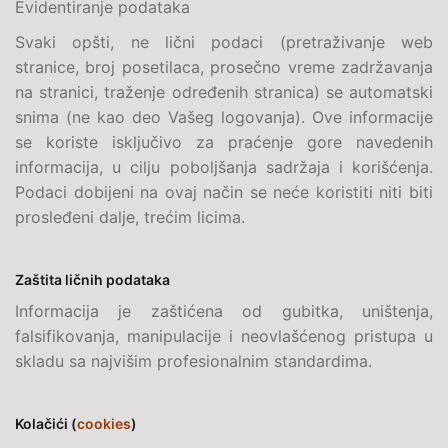
Evidentiranje podataka
Svaki opšti, ne lični podaci (pretraživanje web
stranice, broj posetilaca, prosečno vreme zadržavanja
na stranici, traženje određenih stranica) se automatski
snima (ne kao deo Vašeg logovanja). Ove informacije
se koriste isključivo za praćenje gore navedenih
informacija, u cilju poboljšanja sadržaja i korišćenja.
Podaci dobijeni na ovaj način se neće koristiti niti biti
prosleđeni dalje, trećim licima.
Zaštita ličnih podataka
Informacija je zaštićena od gubitka, uništenja,
falsifikovanja, manipulacije i neovlašćenog pristupa u
skladu sa najvišim profesionalnim standardima.
Kolačići (
cookies
)