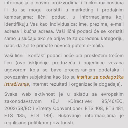
informacija o novim proizvodima i funkcionalnostima
ili da se mogu koristiti u marketing i prodajnim
kampanjama; lični podaci, u informacijama koji
identifikuju Vas kao individualca: ime, prezime, e-mail
adresa i kućna adresa. Vaši lični podaci će se koristiti
samo u slučaju ako se prijavite za određenu kategoriju,
napr. da želite primate novosti putem e-maila.
Vaši lični i kontakt podaci neće biti prosleđeni trećem
licu (ovo isključuje preduzeća i pojedince vezana
ugovorom koja se bave procesiranjem podataka i
povezanim subjektina kao što su
Institut za pedagoška
istraživanja
, internet rezultati i organizacije događaja).
Svaka web aktivnost je u skladu sa evropskim
zakonodavstvom (
EU »Directive« 95/46/EC,
2002/58/EC i »Treaty Conventions« ETS 108, ETS 181,
ETS 185, ETS 189
). Rukovanje informacijama je
regulisano politikom privatnosti.