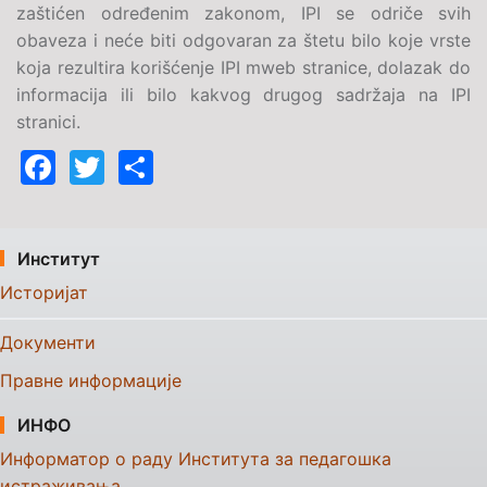
zaštićen određenim zakonom, IPI se odriče svih
obaveza i neće biti odgovaran za štetu bilo koje vrste
koja rezultira korišćenje IPI mweb stranice, dolazak do
informacija ili bilo kakvog drugog sadržaja na IPI
stranici.
Facebook
Twitter
Share
Институт
Историјат
Документи
Правне информације
ИНФО
Информатор о раду Института за педагошка
истраживања