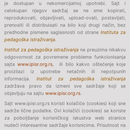
je dostupan u nekomercijalnoj upotrebi. Sajt i
celokupan njegov sadržaj se ne sme kopirati,
reprodukovati, objavljivati, upload-ovati, postavljati,
prenositi ili distribuisati na bilo koji drugi način, bez
predhodne pismene saglasnosti od strane
Instituta za
pedagoška istraživanja
.
Institut za pedagoška istraživanja
ne preuzima nikakvu
odgovornost za povremene probleme funkcionisanja
sajta
www.ipisr.org.rs
, ili bilo kakvo oštećenje koje
proizilazi iz upotrebe netačnih ili nepotpunih
informacija.
Institut za pedagoška istraživanja
zadržava pravo da izmeni sve sadržaje koji se
objavljuju na sajtu
www.ipisr.org.rs
.
Sajt www.ipisr.org.rs koristi kolačiće (cookies) koji sne
sadrže lične podatke. Ovi kolačići (cookies) se koriste
za poboljšanje korisničkog iskustva web stranice
nudeći interesantne sadržaje korisnicima. Prisutnost na