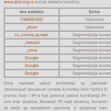
www.ipisr.org.rs
koristi sledeće kolačiće:
Ime kolačića
Svrha
CMSSESSID
Obavezan
_atuvc
Obavezan
cc_cookie_accept
Segmentacija korisn
_mauuid
Segmentacija korisn
_utma
Segmentacija korisn
Google
Segmentacija korisn
Google
Segmentacija korisn
Google
Segmentacija korisn
Gore napisani uslovi korišćenja su zakonski
obavezujući sporazum između korisnika (bilo fizičko ili
pravno lice) i IPI-a koji pokriva uslove korišćenja IPI-
ove web stranice. Koristeći IPI web stranicu, korisnici
se slažu sa navedenim uslovima. U potpunoj meri