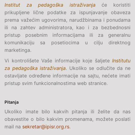
Institut za pedagoška istraživanja
će koristiti
prikupljene lične podatke za ispunjavanje obaveza
prema važećim ugovorima, narudžbinama i ponudama
ili na zahtev administratora, kao i za bezbednosni
pristup posebnim informacijama ili za generalnu
komunikaciju sa posetiocima u cilju direktnog
marketinga.
Vi kontrolišete Vaše informacije koje šaljete
Institutu
za pedagoška istraživanja
. Ukoliko se odlučite da ne
ostavljate određene informacije na sajtu, nećete imati
pristup svim funkcionalnostima web stranice.
Pitanja
Ukoliko imate bilo kakvih pitanja ili želite da nas
obavestite o bilo kakvim promenama, možete poslati
mail na
sekretar@ipisr.org.rs
.