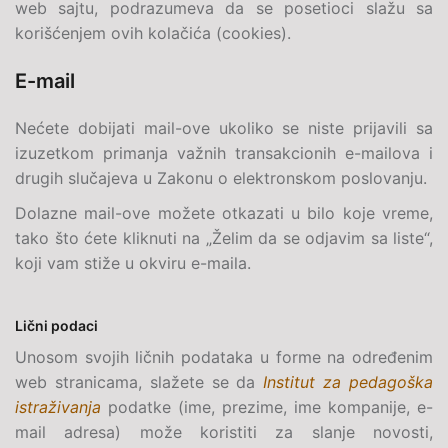
web sajtu, podrazumeva da se posetioci slažu sa
korišćenjem ovih kolačića (cookies).
E-mail
Nećete dobijati
mail
-ove ukoliko se niste prijavili sa
izuzetkom primanja važnih transakcionih e-mailova i
drugih slučajeva u Zakonu o elektronskom poslovanju.
Dolazne mail-ove možete otkazati u bilo koje vreme,
tako što ćete kliknuti na „Želim da se odjavim sa liste“,
koji vam stiže u okviru
e-maila
.
Lični podaci
Unosom svojih ličnih podataka u forme na određenim
web stranicama, slažete se da
Institut za pedagoška
istraživanja
podatke (ime, prezime, ime kompanije,
e-
mail
adresa) može koristiti za slanje novosti,