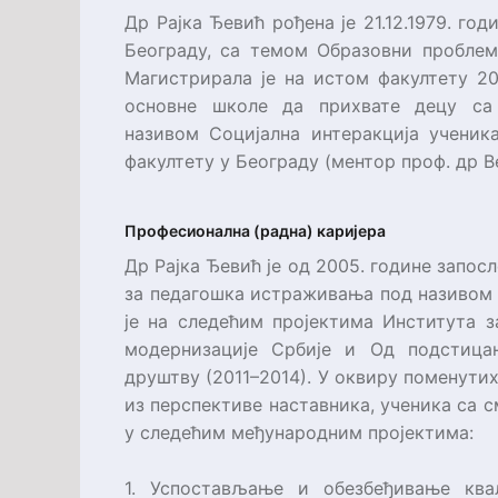
Др Рајка Ђевић рођена је 21.12.1979. го
Београду, са темом Образовни проблем
Магистрирала је на истом факултету 2
основне школе да прихвате децу са
називом Социјална интеракција ученик
факултету у Београду (ментор проф. др В
Професионална (радна) каријера
Др Рајка Ђевић је од 2005. године запос
за педагошка истраживања под називом О
је на следећим пројектима Института 
модернизације Србије и Од подстица
друштву (2011–2014). У оквиру поменути
из перспективе наставника, ученика са с
у следећим међународним пројектима:
1. Успостављање и обезбеђивање квал