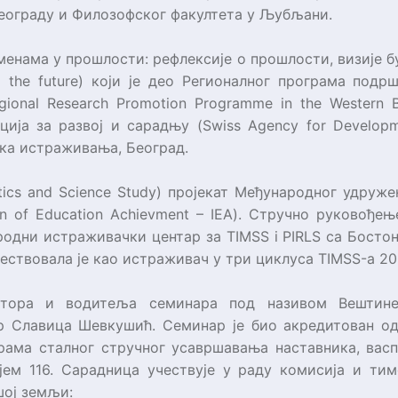
Београду и Филозофског факултета у Љубљани.
менама у прошлости: рефлексије о прошлости, визије б
g the future
) који је део Регионалног програма под
gional Research Promotion Programme in the Western 
ција за развој и сарадњу (
Swiss Agency for Develop
шка истраживања, Београд.
tics and Science Study
) пројекат Међународног удруже
ion of Education Achievment – IEA
). Стручно руковођењ
родни истраживачки центар за
TIMSS i PIRLS
са Бостон
учествовала је као истраживач у три циклуса
TIMSS
-а 20
утора и водитеља семинара под називом Вештине 
др Славица Шевкушић. Семинар је био акредитован о
рама сталног стручног усавршавања наставника, вас
ојем 116. Сарадница учествује у раду комисија и т
шој земљи: