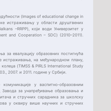
удућности (
Images of educational change in
ршке истраживању у области друштвених
Balkans –RRPP
), који води Универзитет у
ment and Cooperation – SDC
) (2010–2011).
ња за евалуацију образовних постигнућа
е истраживања, на међународном плану,
 колеџа (
TIMSS & PIRLS International Study
03., 2007. и 2011. године у Србији.
комуникације у васпитно-образовним
д Завода за унапређивање образовања и
питача и стручних сарадника за школску
имова у оквиру више научних и стручних