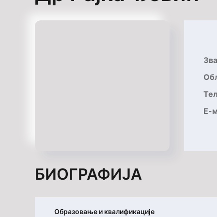
Зв
O
б
Те
Е-м
БИОГРАФИЈА
Образовање и квалификације