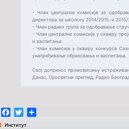
- Члан централне комисије за одобрав
директора за школску 2014/2015. и 2015
- Члан радних група за одобравање стру
- Члан централне комисије у оквиру про
и васпитања.
- Члан комисије у оквиру конкурса Саз
унапређивање образовања и васпитања.
Свој допринос промовисању истраживања
Данас, Просветни преглед, Радио Београ
Facebook
Twitter
Share
Институт