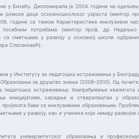
дине у Бихаћу. Дипломирала је 2004. године на одељењ
и ромске деце основношколског узраста (ментор пр
008. године са темом Карактеристике инклузивне нас
 посебним потребама (ментор проф. др Недељко Т
а са сметњама у развоју у основној школи одбранила
ера Спасеновић).
лена у Институту за педагошка истраживања у Београду
бразовање за друштво знања (2006–2010). Од почетка
за педагошка истраживања: Унапређивање квалитета
ња иницијативе, сарадње и стваралаштва у образ
х пројеката бави се инклузивним образовањем. Пробл
метњама у развоју, као и ученика који немају развојне
итета универзитетског образовања и професионалн