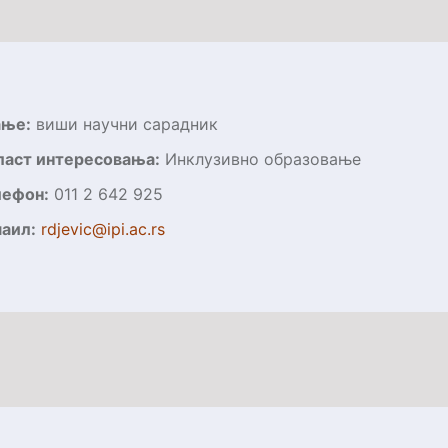
ање:
виши научни сарадник
лас
т интересовања
:
Инклузивно образовање
лефон:
011 2 642 925
аил:
rdjevic@ipi.ac.rs