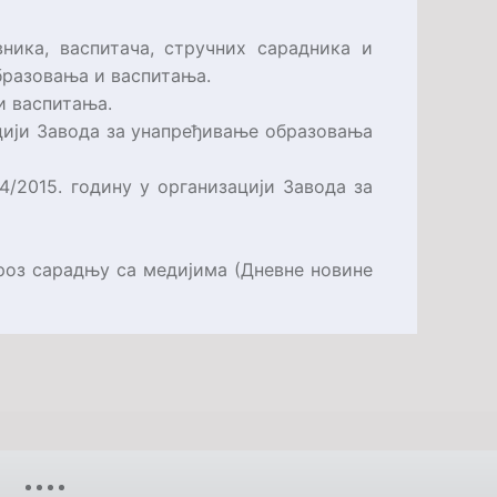
ника, васпитача, стручних сарадника и
образовања и васпитања.
 и васпитања.
ацији Завода за унапређивање образовања
/2015. годину у организацији Завода за
роз сарадњу са медијима (Дневне новине