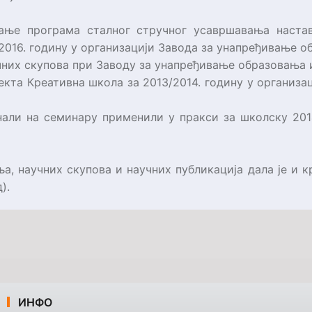
ање програма сталног стручног усавршавања настав
/2016. годину у организацији Завода за унапређивање 
чних скупова при Заводу за унапређивање образовања
јекта Креативна школа за 2013/2014. годину у организ
нали на семинару применили у пракси за школску 2014
, научних скупова и научних публикација дала је и к
д).
ИНФО