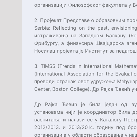
организацији Филозофског факултета у 
2. Пројекат Представе о образовним про
Serbia: Reflecting on the past, envisionin
истраживања на Западном Балкану (
Re
Фрибургу, а финансира Швајцарска аген
Носилац пројекта је Институт за педаго
3.
TIMSS
(
Тrends in International Mathema
(
International Association for the Evaluat
преводи огранак овог удружења Међуна
Center, Boston College
). Др Рајка Ђевић 
Др Рајка Ђевић је била један од а
установама чији је координатор била 
васпитања и налази се у Каталогу Прог
2012/2013. и 2013/2014. годину под бр
организација у области образовања у на