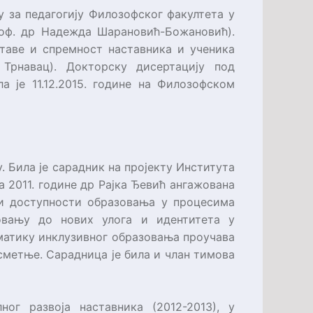
у за педагогију Филозофског факултета у
оф. др Надежда Шарановић-Божановић).
таве и спремност наставника и ученика
рнавац). Докторску дисертацију под
 је 11.12.2015. године на Филозофском
. Била је сарадник на пројекту Института
 2011. године др Рајка Ђевић ангажована
 и доступности образовања у процесима
овању до нових улога и идентитета у
ематику инклузивног образовања проучава
 сметње. Сарадница је била и члан тимова
ог развоја наставника (2012-2013), у