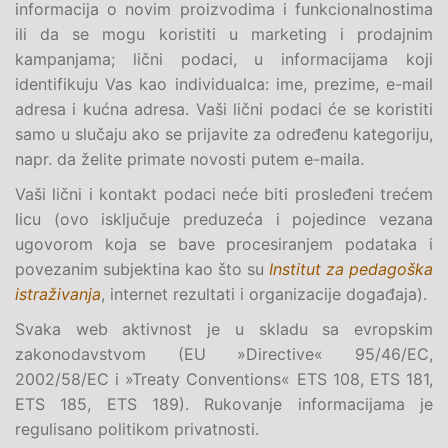
informacija o novim proizvodima i funkcionalnostima
ili da se mogu koristiti u marketing i prodajnim
kampanjama; lični podaci, u informacijama koji
identifikuju Vas kao individualca: ime, prezime, e-mail
adresa i kućna adresa. Vaši lični podaci će se koristiti
samo u slučaju ako se prijavite za određenu kategoriju,
napr. da želite primate novosti putem e-maila.
Vaši lični i kontakt podaci neće biti prosleđeni trećem
licu (ovo isključuje preduzeća i pojedince vezana
ugovorom koja se bave procesiranjem podataka i
povezanim subjektina kao što su
Institut za pedagoška
istraživanja
, internet rezultati i organizacije događaja).
Svaka web aktivnost je u skladu sa evropskim
zakonodavstvom (
EU »Directive« 95/46/EC,
2002/58/EC i »Treaty Conventions« ETS 108, ETS 181,
ETS 185, ETS 189
). Rukovanje informacijama je
regulisano politikom privatnosti.