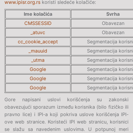
www.ipisr.org.rs
koristi sledeće kolačiće:
Ime kolačića
Svrha
CMSSESSID
Obavezan
_atuvc
Obavezan
cc_cookie_accept
Segmentacija korisn
_mauuid
Segmentacija korisn
_utma
Segmentacija korisn
Google
Segmentacija korisn
Google
Segmentacija korisn
Google
Segmentacija korisn
Gore napisani uslovi korišćenja su zakonski
obavezujući sporazum između korisnika (bilo fizičko ili
pravno lice) i IPI-a koji pokriva uslove korišćenja IPI-
ove web stranice. Koristeći IPI web stranicu, korisnici
se slažu sa navedenim uslovima. U potpunoj meri