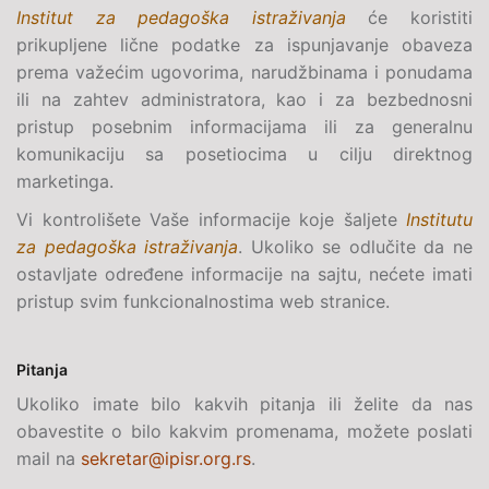
Institut za pedagoška istraživanja
će koristiti
prikupljene lične podatke za ispunjavanje obaveza
prema važećim ugovorima, narudžbinama i ponudama
ili na zahtev administratora, kao i za bezbednosni
pristup posebnim informacijama ili za generalnu
komunikaciju sa posetiocima u cilju direktnog
marketinga.
Vi kontrolišete Vaše informacije koje šaljete
Institutu
za pedagoška istraživanja
. Ukoliko se odlučite da ne
ostavljate određene informacije na sajtu, nećete imati
pristup svim funkcionalnostima web stranice.
Pitanja
Ukoliko imate bilo kakvih pitanja ili želite da nas
obavestite o bilo kakvim promenama, možete poslati
mail na
sekretar@ipisr.org.rs
.