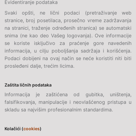
Evidentiranje podataka
Svaki opšti, ne lični podaci (pretraživanje web
stranice, broj posetilaca, prosečno vreme zadržavanja
na stranici, traženje određenih stranica) se automatski
snima (ne kao deo Vašeg logovanja). Ove informacije
se koriste isključivo za praćenje gore navedenih
informacija, u cilju poboljšanja sadržaja i korišćenja.
Podaci dobijeni na ovaj način se neće koristiti niti biti
prosleđeni dalje, trećim licima.
Zaštita ličnih podataka
Informacija je zaštićena od gubitka, uništenja,
falsifikovanja, manipulacije i neovlašćenog pristupa u
skladu sa najvišim profesionalnim standardima.
Kolačići (
cookies
)