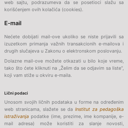
web sajtu, podrazumeva da se posetioci slažu sa
korišćenjem ovih kolačića (cookies).
E-mail
Nećete dobijati
mail
-ove ukoliko se niste prijavili sa
izuzetkom primanja važnih transakcionih e-mailova i
drugih slučajeva u Zakonu o elektronskom poslovanju.
Dolazne mail-ove možete otkazati u bilo koje vreme,
tako što ćete kliknuti na „Želim da se odjavim sa liste“,
koji vam stiže u okviru
e-maila
.
Lični podaci
Unosom svojih ličnih podataka u forme na određenim
web stranicama, slažete se da
Institut za pedagoška
istraživanja
podatke (ime, prezime, ime kompanije,
e-
mail
adresa) može koristiti za slanje novosti,