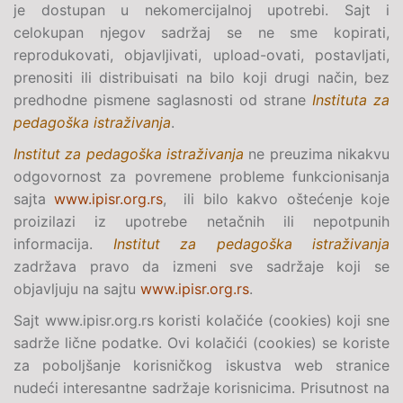
je dostupan u nekomercijalnoj upotrebi. Sajt i
celokupan njegov sadržaj se ne sme kopirati,
reprodukovati, objavljivati, upload-ovati, postavljati,
prenositi ili distribuisati na bilo koji drugi način, bez
predhodne pismene saglasnosti od strane
Instituta za
pedagoška istraživanja
.
Institut za pedagoška istraživanja
ne preuzima nikakvu
odgovornost za povremene probleme funkcionisanja
sajta
www.ipisr.org.rs
, ili bilo kakvo oštećenje koje
proizilazi iz upotrebe netačnih ili nepotpunih
informacija.
Institut za pedagoška istraživanja
zadržava pravo da izmeni sve sadržaje koji se
objavljuju na sajtu
www.ipisr.org.rs
.
Sajt www.ipisr.org.rs koristi kolačiće (cookies) koji sne
sadrže lične podatke. Ovi kolačići (cookies) se koriste
za poboljšanje korisničkog iskustva web stranice
nudeći interesantne sadržaje korisnicima. Prisutnost na