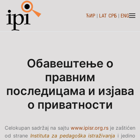
ЋИР
|
LAT
СРБ
|
ENG
Skip to main content
Обавештење о
правним
последицама и изјава
о приватности
Celokupan sadržaj na sajtu
www.ipisr.org.rs
je zaštićen
od strane
Instituta za pedagoška istraživanja
i jedino