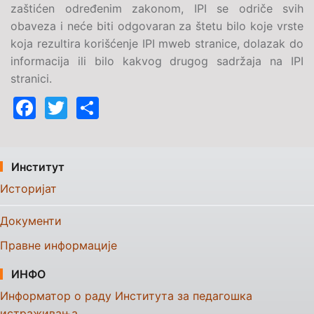
zaštićen određenim zakonom, IPI se odriče svih
obaveza i neće biti odgovaran za štetu bilo koje vrste
koja rezultira korišćenje IPI mweb stranice, dolazak do
informacija ili bilo kakvog drugog sadržaja na IPI
stranici.
Facebook
Twitter
Share
Институт
Историјат
Документи
Правне информације
ИНФО
Информатор о раду Института за педагошка
истраживања