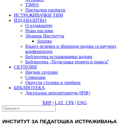
TIMSS
Претходни пројекти
ИСТРАЖИВАЧКИ ТИМ
ИЗДАВАШТВО
О издаваштву
Нови наслови
Зборник Института
Архива
Књиге резимеа и зборници радова са научних
конференција
Библиотека истраживачки радови
Библиотека „Педагошка теорија и пракса”
СКУПОВИ
Научни скупови
Семинари
Округли столови и трибине
БИБЛИОТЕКА
Дигитални репозиторијум (IPIR)
ЋИР
|
LAT
СРБ
|
ENG
ИНСТИТУТ ЗА ПЕДАГОШКА ИСТРАЖИВАЊА