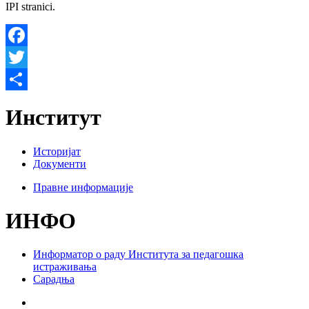
IPI stranici.
Facebook
Twitter
Share
Институт
Историјат
Документи
Правне информације
ИНФО
Информатор о раду Института за педагошка
истраживања
Сарадња