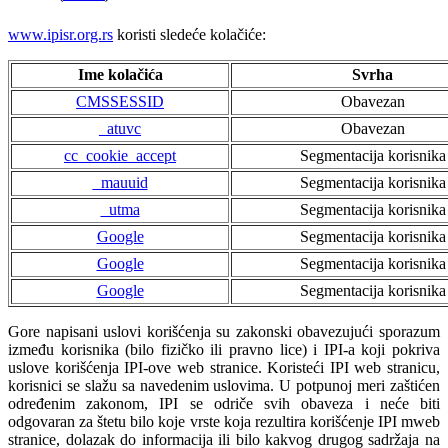
www.ipisr.org.rs
koristi sledeće kolačiće:
Ime kolačića
Svrha
CMSSESSID
Obavezan
_atuvc
Obavezan
cc_cookie_accept
Segmentacija korisnika
_mauuid
Segmentacija korisnika
_utma
Segmentacija korisnika
Google
Segmentacija korisnika
Google
Segmentacija korisnika
Google
Segmentacija korisnika
Gore napisani uslovi korišćenja su zakonski obavezujući sporazum
između korisnika (bilo fizičko ili pravno lice) i IPI-a koji pokriva
uslove korišćenja IPI-ove web stranice. Koristeći IPI web stranicu,
korisnici se slažu sa navedenim uslovima. U potpunoj meri zaštićen
određenim zakonom, IPI se odriče svih obaveza i neće biti
odgovaran za štetu bilo koje vrste koja rezultira korišćenje IPI mweb
stranice, dolazak do informacija ili bilo kakvog drugog sadržaja na