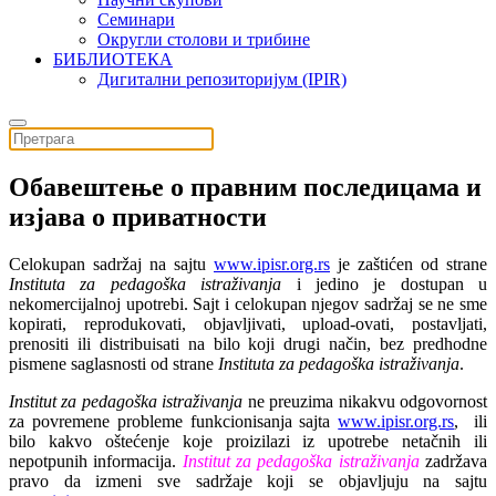
Семинари
Округли столови и трибине
БИБЛИОТЕКА
Дигитални репозиторијум (IPIR)
Обавештење о правним последицама и
изјава о приватности
Celokupan sadržaj na sajtu
www.ipisr.org.rs
je zaštićen od strane
Instituta za pedagoška istraživanja
i jedino je dostupan u
nekomercijalnoj upotrebi. Sajt i celokupan njegov sadržaj se ne sme
kopirati, reprodukovati, objavljivati, upload-ovati, postavljati,
prenositi ili distribuisati na bilo koji drugi način, bez predhodne
pismene saglasnosti od strane
Instituta za pedagoška istraživanja
.
Institut za pedagoška istraživanja
ne preuzima nikakvu odgovornost
za povremene probleme funkcionisanja sajta
www.ipisr.org.rs
, ili
bilo kakvo oštećenje koje proizilazi iz upotrebe netačnih ili
nepotpunih informacija.
Institut za pedagoška istraživanja
zadržava
pravo da izmeni sve sadržaje koji se objavljuju na sajtu