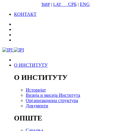
|
СРБ
|
ENG
ЋИР
LAT
КОНТАКТ
О ИНСТИТУТУ
О ИНСТИТУТУ
Историјат
Визија и мисија Института
Организациона структура
Документи
ОПШТЕ
Сарадња