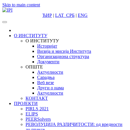
Skip to main content
ЋИР
|
LAT
СРБ
|
ENG
О ИНСТИТУТУ
О ИНСТИТУТУ
Историјат
Визија и мисија Института
Организациона структура
Документи
ОПШТЕ
Актуелности
Сарадња
Веб везе
Други о нама
Актуелности
КОНТАКТ
ПРОЈЕКТИ
PIRLS 2021
ELIPS
PEERSolvers
РЕВОЛУЦИЈА РАЗЛИЧИТОСТИ: oд вредности
до праксе