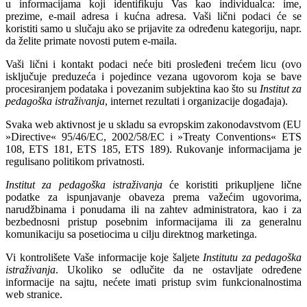
u informacijama koji identifikuju Vas kao individualca: ime,
prezime, e-mail adresa i kućna adresa. Vaši lični podaci će se
koristiti samo u slučaju ako se prijavite za određenu kategoriju, napr.
da želite primate novosti putem e-maila.
Vaši lični i kontakt podaci neće biti prosleđeni trećem licu (ovo
isključuje preduzeća i pojedince vezana ugovorom koja se bave
procesiranjem podataka i povezanim subjektina kao što su
Institut za
pedagoška istraživanja
, internet rezultati i organizacije događaja).
Svaka web aktivnost je u skladu sa evropskim zakonodavstvom (
EU
»Directive« 95/46/EC, 2002/58/EC i »Treaty Conventions« ETS
108, ETS 181, ETS 185, ETS 189
). Rukovanje informacijama je
regulisano politikom privatnosti.
Institut za pedagoška istraživanja
će koristiti prikupljene lične
podatke za ispunjavanje obaveza prema važećim ugovorima,
narudžbinama i ponudama ili na zahtev administratora, kao i za
bezbednosni pristup posebnim informacijama ili za generalnu
komunikaciju sa posetiocima u cilju direktnog marketinga.
Vi kontrolišete Vaše informacije koje šaljete
Institutu za pedagoška
istraživanja
. Ukoliko se odlučite da ne ostavljate određene
informacije na sajtu, nećete imati pristup svim funkcionalnostima
web stranice.