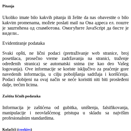
Pitanja
Ukoliko imate bilo kakvih pitanja ili želite da nas obavestite o bilo
kakvim promenama, možete poslati mail na
Ова адреса ел. поште
је заштићена од спамботова. Омогућите JavaScript да бисте је
видели.
.
Evidentiranje podataka
Svaki opšti, ne lični podaci (pretraživanje web stranice, broj
posetilaca, prosečno vreme zadržavanja na stranici, traženje
određenih stranica) se automatski snima (ne kao deo Vašeg
logovanja). Ove informacije se koriste isključivo za praćenje gore
navedenih informacija, u cilju poboljšanja sadržaja i korišćenja.
Podaci dobijeni na ovaj način se neće koristiti niti biti prosleđeni
dalje, trećim licima.
Zaštita ličnih podataka
Informacija je zaštićena od gubitka, uništenja, falsifikovanja,
manipulacije i neovlašćenog pristupa u skladu sa najvišim
profesionalnim standardima.
Kolačići (
cookies
)