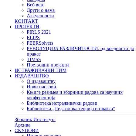
Веб везе
Други о нама
Актуелности
КОНТАКТ
ПРОЈЕКТИ
PIRLS 2021
ELIPS
PEERSolvers
РЕВОЛУЦИЈА РАЗЛИЧИТОСТИ: oд вредности до
праксе
TIMSS
Претходни пројекти
ИСТРАЖИВАЧКИ ТИМ
ИЗДАВАШТВО
О издаваштву
Нови наслови
Књиге резимеа и зборници радова са научних
конференција
Библиотека истраживачки радови
Библиотека „Педагошка теорија и пракса”
Зборник Института
Архива
СКУПОВИ
Научни скупови