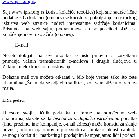
www.ipisr.org.rs
.
Sajt www.ipisr.org.rs koristi kolačiće (cookies) koji sne sadrže lične
podatke. Ovi kolačići (cookies) se koriste za poboljšanje korisničkog
iskustva web stranice nudeći interesantne sadržaje korisnicima.
Prisutnost na web sajtu, podrazumeva da se posetioci slažu sa
korišćenjem ovih kolačića (cookies).
E-mail
Nećete dobijati
mail
-ove ukoliko se niste prijavili sa izuzetkom
primanja važnih transakcionih e-mailova i drugih slučajeva u
Zakonu o elektronskom poslovanju.
Dolazne mail-ove možete otkazati u bilo koje vreme, tako što ćete
kliknuti na „Želim da se odjavim sa liste“, koji vam stiže u okviru
e-
maila
.
Lični podaci
Unosom svojih ličnih podataka u forme na određenim web
stranicama, slažete se da
Institut za pedagoška istraživanja
podatke
(ime, prezime, ime kompanije,
e-mail
adresa) može koristiti za slanje
novosti, informacija o novim proizvodima i funkcionalnostima ili da
se mogu koristiti u marketing i prodajnim kampanjama; lični podaci,