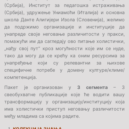
(Србија), Институт за педагошка истраживања
(Србија), удружење Униамоћи (Италија) и основна
школа Данте Алигијери Изола (Словенија), желимо
да подржимо организације и институције да
унапреде своје неговање различитости у пракси,
помажући им да сагледају ово питање холистички,
„нађу свој пут“ кроз могућности које им се нуде,
тако да могу да се крећу ка оним ресурсима за
унапређење који су релевантни за њихове
специфичне потребе у домену културе/климе/
компетенција.
Пакет је организован у
3 сегмента
– 3
свеобухватне публикације које ће водити вашу
трансформацију у организацију/институцију која
има холистички приступ неговању различитости
међу младима са којима радите.
КОЛЕКЦИЈА ЗНАЊА