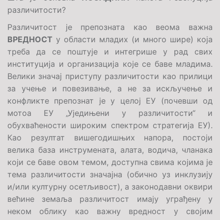
различитости?
Различитост је препозната као веома важна
ВРЕДНОСТ
у области младих (и много шире) која
треба да се поштује и интегрише у рад свих
институција и организација које се баве младима.
Велики значај приступу различитости као прилици
за учење и повезивање, а не за искључење и
конфликте препознат је у целој ЕУ (почевши од
мотоа ЕУ „Уједињени у различитости“ и
обухваћености широким спектром стратегија ЕУ).
Као резултат вишегодишњих напора, постоји
велика база инструмената, алата, водича, чланака
који се баве овом темом, доступна свима којима је
тема различитости значајна (обично уз инклузију
и/или културну осетљивост), а законодавни оквири
већине земаља различитост имају уграђену у
неком облику као важну вредност у својим