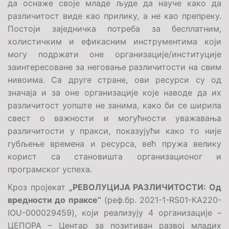
да оснаже своје младе људе да науче како да
различитост виде као прилику, а не као препреку.
Постоји заједничка потреба за бесплатним,
холистичким и ефикасним инструментима који
могу подржати оне организације/институције
заинтересоване за неговање различитости на свим
нивоима. Са друге стране, ови ресурси су од
значаја и за оне организације које наводе да их
различитост уопште не занима, како би се ширила
свест о важности и могућности уважавања
различитости у пракси, показујући како то није
губљење времена и ресурса, већ пружа велику
корист са становишта организационог и
програмског успеха.
Кроз пројекат
„РЕВОЛУЦИЈА РАЗЛИЧИТОСТИ: Од
вредности до праксе“
(реф.бр.
2021-1-RS01-КА220-
IOU-000029459
), који реализују 4 организације –
ЦЕПОРА – Центар за позитиван развој младих