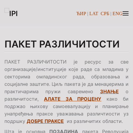
ЋИР
|
LAT
СРБ
|
ENG
Skip to main content
ПАКЕТ РАЗЛИЧИТОСТИ
ПАКЕТ РАЗЛИЧИТОСТИ је ресурс за све
организације/институције које раде са младима у
секторима омладинског рада, образовања и
социјалне заштите. Циљ пакета је да менаџерима и
практичарима пружи савремено
ЗНАЊЕ
о
различитости,
АЛАТЕ ЗА ПРОЦЕНУ
како би
подржао њихову самоевалуацију и планирање
унапређења праксе уважавања различтиости уз
подршку
ДОБРЕ ПРАКСЕ
из различитих области.
Шта је основна
ПОЗАДИНА
пакета Револуција