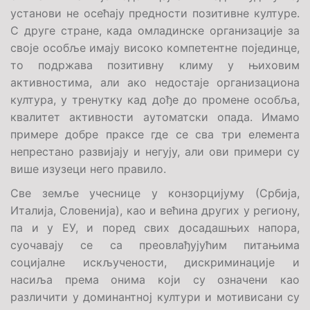
установи не осећају предности позитивне културе.
С друге стране, када омладинске организације за
своје особље имају високо компетентне појединце,
то подржава позитивну климу у њиховим
активностима, али ако недостаје организациона
култура, у тренутку кад дође до промене особља,
квалитет активности аутоматски опада. Имамо
примере добре праксе где се сва три елемента
непрестано развијају и негују, али ови примери су
више изузеци него правило.
Све земље учеснице у конзорцијуму (Србија,
Италија, Словенија), као и већина других у региону,
па и у ЕУ, и поред свих досадашњих напора,
суочавају се са преовлађујућим питањима
социјалне искључености, дискриминације и
насиља према онима који су означени као
различити у доминантној култури и мотивисани су