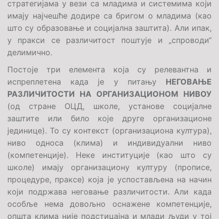
стратегијама у вези са младима и системима који
имају најчешће додире са бригом о младима (као
што су образовање и социјална заштита). Али ипак,
у пракси се различитост поштује и „спроводи“
делимично.
Постоје три елемента која су релевантна и
испреплетена када је у питању
НЕГОВАЊЕ
РАЗЛИЧИТОСТИ НА ОРГАНИЗАЦИОНОМ НИВОУ
(од стране ОЦД, школе, установе социјалне
заштите или било које друге организационе
јединице). То су контекст (организациона култура),
ниво односа (клима) и индивидуални ниво
(компетенције). Неке институције (као што су
школе) имају организациону културу (прописе,
процедуре, праксе) која је успостављена на начин
који подржава неговање различитости. Али када
особље нема довољно оснажене компетенције,
општа клима није подстицајна и млади људи у тој