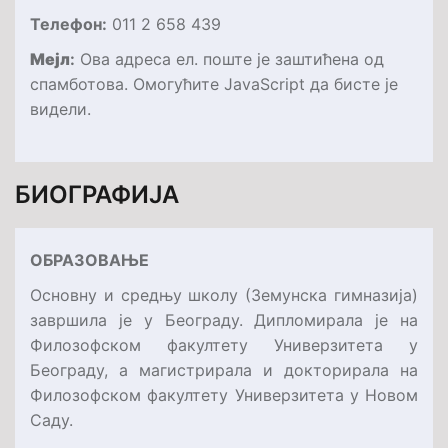
Телефон:
011 2 6
58 439
Мejл
:
Ова адреса ел. поште је заштићена од
спамботова. Омогућите JavaScript да бисте је
видели.
БИОГРАФИЈА
ОБРАЗОВАЊЕ
Основну и средњу школу (Земунска гимназија)
завршила је у Београду. Дипломирала је на
Филозофском факултету Универзитета у
Београду, а магистрирала и докторирала на
Филозофском факултету Универзитета у Новом
Саду.