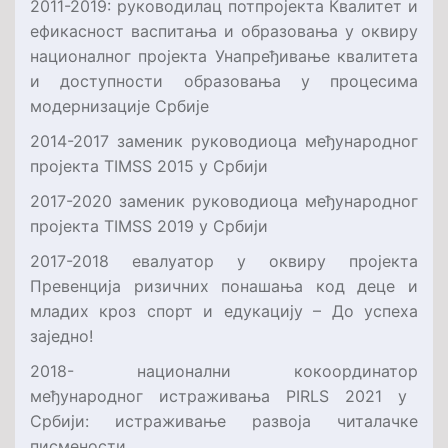
2011-2019: руководилац потпројекта Квалитет и
ефикасност васпитања и образовања у оквиру
националног пројекта Унапређивање квалитета
и доступности образовања у процесима
модернизације Србије
2014-2017
заменик руководиоца
међународног
пројекта
TIMSS
2015 у Србији
2017-2020
заменик руководиоца
међународног
пројекта
TIMSS
2019 у Србији
2017-2018
евалуатор
у оквиру пројекта
Превенција ризичних понашања код деце и
младих кроз спорт и едукацију – До успеха
заједно!
2018-
национални кокоординатор
међународног истраживања
PIRLS
2021 у
Србији: истраживање развоја читалачке
писмености