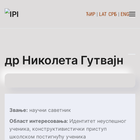
ЋИР
|
LAT
СРБ
|
ENG
Skip to main content
др Николета Гутвајн
Звање:
научни саветник
O
блас
т интересовања
:
Идентитет неуспешног
ученика, конструктивистички приступ
школском постигнућу ученика