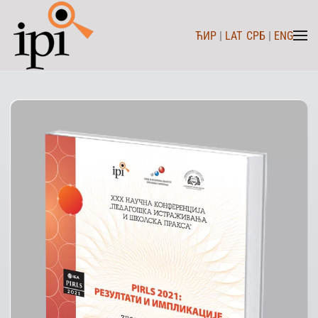
ЋИР
|
LAT
СРБ
|
ENG
Skip to main content