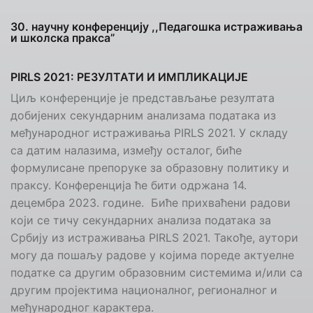
30. научну конференцију ,,Педагошка истраживања
и школска пракса”
PIRLS 2021: РЕЗУЛТАТИ И ИМПЛИКАЦИЈЕ
Циљ конференције је представљање резултата
добијених секундарним анализама података из
међународног истраживања PIRLS 2021. У складу
са датим налазима, између осталог, биће
формулисане препоруке за образовну политику и
праксу. Kонференција ће бити одржана 14.
децембра 2023. године. Биће прихваћени радови
који се тичу секундарних анализа података за
Србију из истраживања PIRLS 2021. Такође, аутори
могу да пошаљу радове у којима пореде актуелне
податке са другим образовним системима и/или са
другим пројектима националног, регионалног и
међународног карактера.