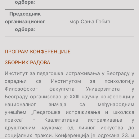
одбора:
Председник
организационог
мср Сања Грбић
одбора:
ПРОГРАМ КОНФЕРЕНЦИЈЕ
ЗБОРНИК РАДОВА
Институт за педагошка истраживања у Београду у
сарадњи са Институтом за психологију
Филозофског факултета Универзитета у
Београду организовао је
XXIII
научну конференцију
националног значаја са међународним
учешћем „Педагошка истраживања и школска
пракса“ - Квалитативна истраживања у
друштвеним наукама: од личног искуства до
социјалних пракси. Конференција je одржана 23. и