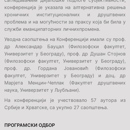
сагледавањем дијалошке подлоге субјективности,
конференција је указала на алтернативна решења
хроничних институционалних и друштвених
проблема и на могућности за праксу која би била у
служби еманципаторних личнихпромена.
Уводна саопштења на Конференцији имали су проф.
др Александар Бауцал (Филозофски факултет,
Универзитет у Београду), проф. др Душан Стојнов
(Филозофски факултет, Универзитет у Београду),
проф. др. Гордана Јовановић (Филозофски
факултет, Универзитет у Београду) и доц. др
Марјета Менцин-Чеплак (Факултет друштвених
наука, Универзитет у Љубљани).
На конференцији је учествовало 57 аутора из
Србије и Хрватске, са укупно 27 саопштења.
ПРОГРАМСКИ ОДБОР