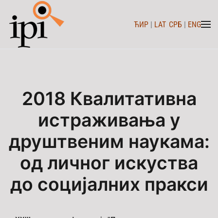
ЋИР
|
LAT
СРБ
|
ENG
Skip to main content
2018 Квалитативна
истраживања у
друштвеним наукама:
од личног искуства
до социјалних пракси