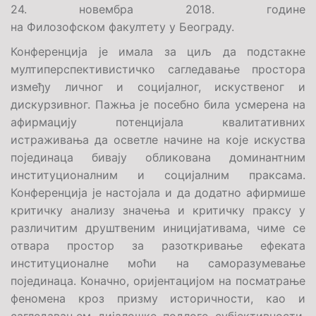
24. новембра 2018. године
на Филозофском факултету у Београду.
Конференција је имала за циљ да подстакне
мултиперспективистичко сагледавање простора
између личног и социјалног, искуственог и
дискурзивног. Пажња је посебно била усмерена на
афирмацију потенцијала квалитативних
истраживања да осветле начине на које искуства
појединаца бивају обликована доминантним
институционалним и социјалним праксама.
Конференција је настојала и да додатно афирмише
критичку анализу значења и критичку праксу у
различитим друштвеним иницијативама, чиме се
отвара простор за разоткривање ефеката
институционалне моћи на саморазумевање
појединаца. Коначно, оријентацијом на посматрање
феномена кроз призму историчности, као и