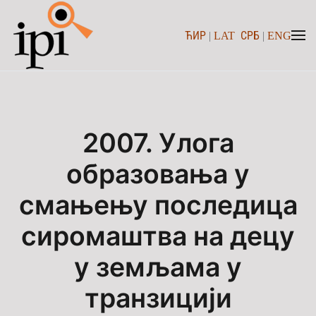
ЋИР
|
LAT
СРБ
|
ENG
Skip to main content
2007. Улога
образовања у
смањењу последица
сиромаштва на децу
у земљама у
транзицији