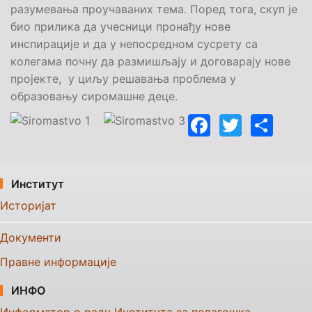
разумевања проучаваних тема. Поред тога, скуп је
био прилика да учесници пронађу нове
инспирације и да у непосредном сусрету са
колегама почну да размишљају и договарају нове
пројекте, у циљу решавања проблема у
образовању сиромашне деце.
Faceboo
Twitte
Sha
Институт
Историјат
Документи
Правне информације
ИНФО