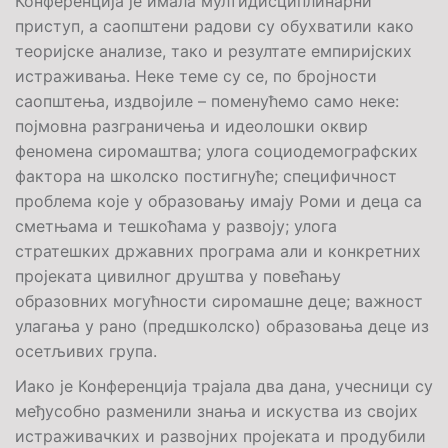
Конференција је имала мултидисциплинарни
приступ, а саопштени радови су обухватили како
теоријске анализе, тако и резултате емпиријских
истраживања. Неке темe су се, по бројности
саопштења, издвојилe – поменућемо само неке:
појмовна разграничења и идеолошки оквир
феномена сиромаштва; улога социодемографских
фактора на школско постигнуће; специфичност
проблема које у образовању имају Роми и деца са
сметњама и тешкоћама у развоју; улога
стратешких државних програма али и конкретних
пројеката цивилног друштва у повећању
образовних могућности сиромашне деце; важност
улагања у рано (предшколско) образовања деце из
осетљивих група.
Иако је Конференција трајала два дана, учесници су
међусобно разменили знања и искуства из својих
истраживачких и развојних пројеката и продубили