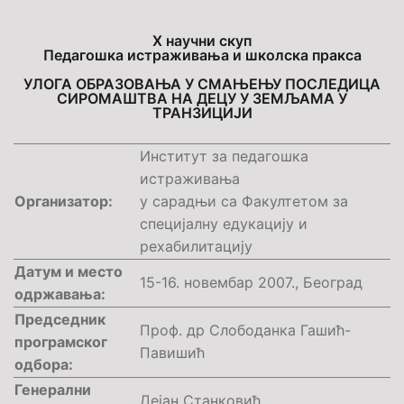
X
научни скуп
Педагошка истраживања и школска пракса
УЛОГА ОБРАЗОВАЊА У СМАЊЕЊУ ПОСЛЕДИЦА
СИРОМАШТВА НА ДЕЦУ У ЗЕМЉАМА У
ТРАНЗИЦИЈИ
Институт за педагошка
истраживања
Организатор:
у сарадњи са Факултетом за
специјалну едукацију и
рехабилитацију
Датум и место
15-16. новембар 2007., Београд
одржавања:
Председник
Проф. др Слободанка Гашић-
програмског
Павишић
одбора:
Генерални
Дејан Станковић