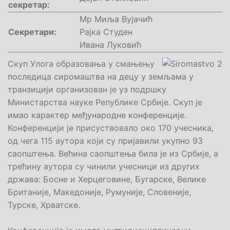
секретар:
Мр Миља Вујачић
Секретари:
Рајка Студен
Ивана Луковић
Скуп Улога образовања у смањењу
последица сиромаштва на децу у земљама у
транзицији организован је уз подршку
Министарства науке Републике Србије. Скуп је
имао карактер међународне конференције.
Конференцији је присуствовало око 170 учесника,
од чега 115 аутора који су пријавили укупно 93
саопштења. Већина саопштења била је из Србије, а
трећину аутора су чинили учесници из других
држава: Босне и Херцеговине, Бугарске, Велике
Британије, Македоније, Румуније, Словеније,
Турске, Хрватске.