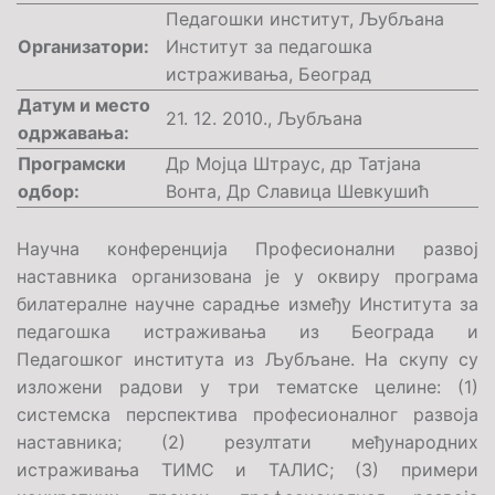
Педагошки институт, Љубљана
Организатори:
Институт за педагошка
истраживања, Београд
Датум и место
21. 12. 2010., Љубљана
одржавања:
Програмски
Др Мојца Штраус, др Татјана
одбор:
Вонта, Др Славица Шевкушић
Научна конференција Професионални развој
наставника организована је у оквиру програма
билатералне научне сарадње између Института за
педагошка истраживања из Београда и
Педагошког института из Љубљане. На скупу су
изложени радови у три тематске целине: (1)
системска перспектива професионалног развоја
наставника; (2) резултати међународних
истраживања ТИМС и ТАЛИС; (3) примери