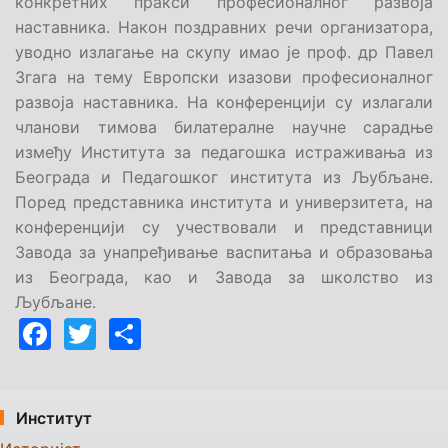
конкретних пракси професионалног развоја
наставника. Након поздравних речи организатора,
уводно излагање на скупу имао је проф. др Павел
Згага на тему Европски изазови професионалног
развоја наставника. На конференцији су излагали
чланови тимова билатералне научне сарадње
између Института за педагошка истраживања из
Београда и Педагошког института из Љубљане.
Поред представника института и универзитета, на
конференцији су учествовали и представници
Завода за унапређивање васпитања и образовања
из Београда, као и Завода за школство из
Љубљане.
Facebook
Twitter
Share
Институт