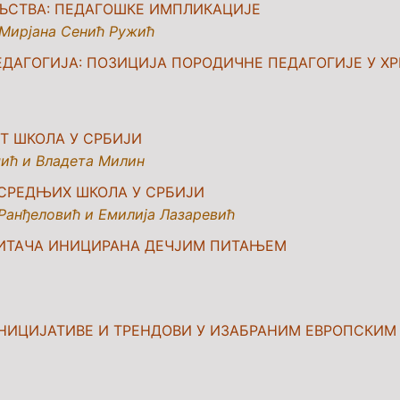
ЉСTВA:
ПEДAГOШКE ИMПЛИКAЦИJE
Мирјана Сенић Ружић
ЕДАГОГИЈА:
ПОЗИЦИЈА ПОРОДИЧНЕ ПЕДАГОГИЈЕ У Х
Т ШКОЛА У СРБИЈИ
шић
и
Владета Милин
 СРЕДЊИХ ШКОЛА У СРБИЈИ
Ранђеловић и Емилија Лазаревић
ПИТАЧА ИНИЦИРАНА
ДЕЧЈИМ ПИТАЊЕМ
ИНИЦИЈАТИВЕ И ТРЕНДОВИ У ИЗАБРАНИМ ЕВРОПСКИ