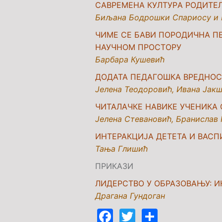
СAВРEMEНA КУЛTУРA РOДИTE
Биљана Бодрошки Спариосу и 
ЧИМЕ СЕ БАВИ ПОРОДИЧНА П
НАУЧНОМ ПРОСТОРУ
Барбара Кушевић
ДОДАТА ПЕДАГОШКА ВРЕДНОС
Јелена Теодоровић
,
Ивана Јак
ЧИТАЛАЧКЕ НАВИКЕ УЧЕНИКА
Јелена Стевановић, Бранислав 
ИНТЕРАКЦИЈА ДЕТЕТА И ВАС
Тања Глишић
ПРИКАЗИ
ЛИДЕРСТВО У ОБРАЗОВАЊУ: 
Драгана Гундоган
Facebook
Twitter
Share