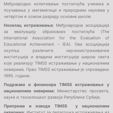
Међународно испитивање постигнућа ученика и
поучавања у математици и природним наукама у
четвртом и осмом разреду основне школе.
Носилац истраживања:
Међународна асоцијација
за евалуацију образовних постигнућа
(The
International Association for the Evaluation of
Educational Achievement – IEA)
. Ова асоцијација
окупља различите научноистраживачке
институције и владине институције широм света
које реализују
TIMSS
истраживање у националним
оквирима. Прво
TIMSS
истраживање је спроведено
1995. године.
Подржава и финансира
TIMSS
истраживање у
националним оквирима:
Министарство просвете,
науке и технолошког развоја Републике Србије.
Припрема и изводи
TIMSS
у националним
оквирима:
Институт за педагошка истраживања из