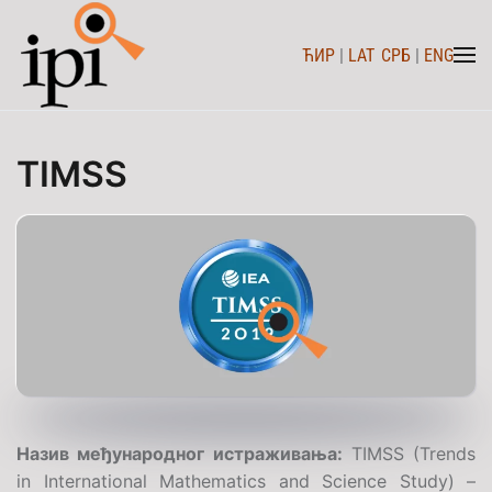
ЋИР
|
LAT
СРБ
|
ENG
Skip to main content
TIMSS
Назив међународног истраживања:
TIMSS (Trends
in International Mathematics and Science Study)
–