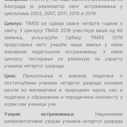
Београда је реализатор овог истраживања у
циклусима 2003, 2007, 2011, 2015 и 2019.
Циклус:
TIMSS
се одвија сваке четврте године у
свету. У циклусу
TIMSS
2019 учествује више од 60
земаља, укључујући Србију.
TIMSS
2019
представља пето учешће наше земље у овом
значајном педагошком истраживању. У овом
циклусу тестирање се реализује на узрасту
ученика четвртог разреда.
Циљ:
Прикупљање и анализа података о
постигнућима ученика четвртог разреда основне
школе из математике и природних наука, као и
података о образовном и породичном контексту у
којем ови ученици уче.
Узорак истраживања:
Национални
репрезентативни узорак ученика четвртог разреда