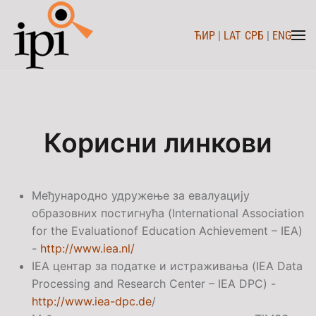
ЋИР
|
LAT
СРБ
|
ENG
Skip to main content
Корисни линкови
Међународно удружење за евалуацију
образовних постигнућа (
International Association
for the Evaluationof Education Achievement – IEA
)
-
http://www.iea.nl/
IEA
центар за податке и истраживања (
IEA Data
Processing and Research Center – IEA DPC
) -
http://www.iea-dpc.de
/