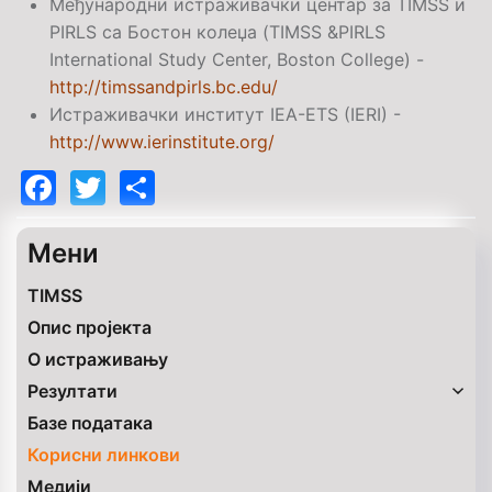
Међународни истраживачки центар за
TIMSS
и
PIRLS
са Бостон колеџа (
TIMSS &PIRLS
International Study Center, Boston College
) -
http://timssandpirls.bc.edu/
Истраживачки институт
IEA-ETS (IERI)
-
http://www.ierinstitute.org/
Facebook
Twitter
Share
Mени
TIMSS
Опис пројекта
O истраживању
Резултати
Базе података
Корисни линкови
Медији