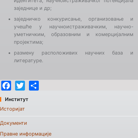
идентитета, научноистраживачког потенцијала
заједнице и др;
заједничко конкурисање, организовање и
учешће у научноистраживачким, научно-
уметничким, образовним и комерцијалним
пројектима;
размену расположивих научних база и
литературе.
Facebook
Twitter
Share
Институт
Историјат
Документи
Правне информације