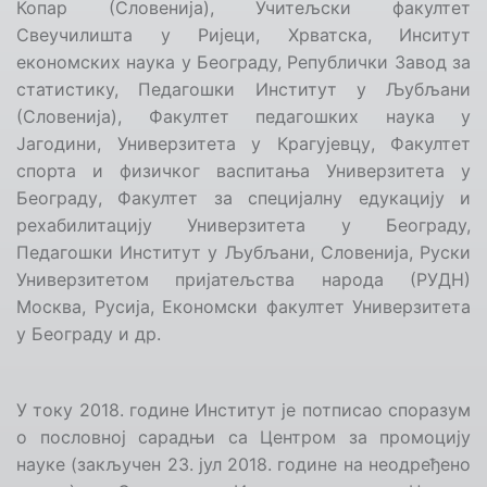
Копар (Словенија), Учитељски факултет
Свеучилишта у Ријеци, Хрватска, Инситут
економских наука у Београду, Републички Завод за
статистику,
Педагошки Институт у Љубљани
(Словенија
),
Факултет педагошких наука у
Јагодини, Универзитета у Крагујевцу
,
Факултет
спорта и физичког васпитања Универзитета у
Београду
, Факултет за специјалну едукацију и
рехабилитацију Универзитета у Београду,
Педагошки Институт у Љубљани, Словенија, Руски
Универзитетом пријатељства народа (РУДН)
Москва, Русија, Економски факултет Универзитета
у Београду и др.
У току 2018. године Институт је потписао споразум
о пословној сарадњи са
Центром за промоцију
науке
(з
акључен
23.
јул
2018
. године на неодређено