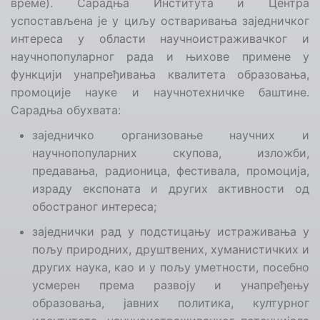
време)
.
Сарадња
Института и Центра
успостављ
ена је
у циљу остваривања заједничког
интереса у области научноистраживачког и
научнопопуларног рада и њихове примене у
функцији унапређивања квалитета образовања,
промоције науке и научнотехничке баштине
.
Сарадња обухвата:
заједничко организовање научних и
научнопопуларних скупова, изложби,
предавања, радионица, фестивала, промоција,
израду експоната и других активности од
обостраног интереса;
заједнички рад у подстицању истраживања у
пољу природних, друштвених, хуманистичких и
других наука, као и у пољу уметности, посебно
усмерен према развоју и унапређењу
образовања, јавних политика, културног