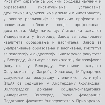
Институт сарађује
са бројним сродним научним и
образовним
институцијама, установама,
друштвима и удружењима у земљи и иностранству
у оквиру реализације
заједничких пројеката из
различитих области своје професионане
делатности. Међу њима с
у: Учитељски факултет
Универзитета у Београду,
Завод за вредновање
квалитета образовања и васпитања
,
Завод за
унапређивање образовања и васпитања
,
Институт
за педагогију и андрагогију Филозофск
ог
факултет
а
у Београду
,
Институт за психологију Филозофског
факултета у Београду
,
Учитељски факултет
Свеучилишта у Загребу, Хрватска,
Међународно
удружење за евалуацију ученичких постигнућа
(
ИЕА
) са седиштем у Амстердаму
(Холандија)
,
Волгоградски државни социјално-педагошки
универзитет, Волгоград, Руска федерација,
Педагошки факултет Универзитета у Приморском
,