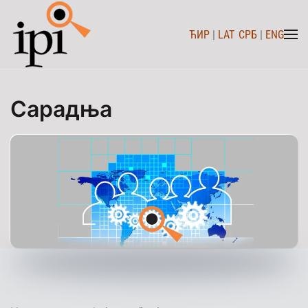
ЋИР
|
LAT
СРБ
|
ENG
Skip to main content
Сарадња