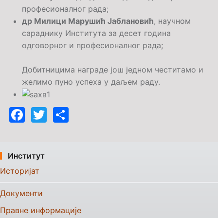
професионалног рада;
др Милици Марушић Јаблановић
, научном
сараднику Института за десет година
одговорног и професионалног рада;
Добитницима награде још једном честитамо и
желимо пуно успеха у даљем раду.
Facebook
Twitter
Share
Институт
Историјат
Документи
Правне информације