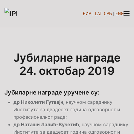
ЋИР
|
LAT
СРБ
|
ENG
Skip to main content
Јубиларне награде
24. октобар 2019
Јубиларне награде уручене су:
др Николети Гутвајн
, научном сараднику
Института за двадесет година одговорног и
професионалног рада;
др Наташи Лалић-Вучетић
, научном сараднику
Института за двадесет година одговорног и