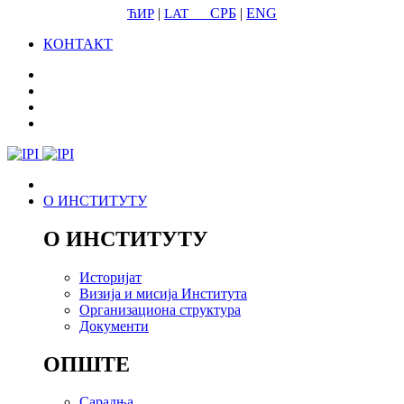
|
СРБ
|
ENG
ЋИР
LAT
КОНТАКТ
О ИНСТИТУТУ
О ИНСТИТУТУ
Историјат
Визија и мисија Института
Организациона структура
Документи
ОПШТЕ
Сарадња