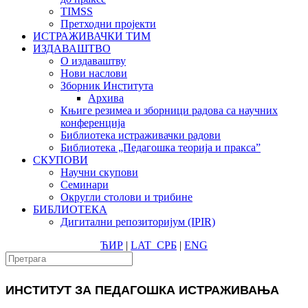
TIMSS
Претходни пројекти
ИСТРАЖИВАЧКИ ТИМ
ИЗДАВАШТВО
О издаваштву
Нови наслови
Зборник Института
Архива
Књиге резимеа и зборници радова са научних
конференција
Библиотека истраживачки радови
Библиотека „Педагошка теорија и пракса”
СКУПОВИ
Научни скупови
Семинари
Округли столови и трибине
БИБЛИОТЕКА
Дигитални репозиторијум (IPIR)
ЋИР
|
LAT
СРБ
|
ENG
ИНСТИТУТ ЗА ПЕДАГОШКА ИСТРАЖИВАЊА