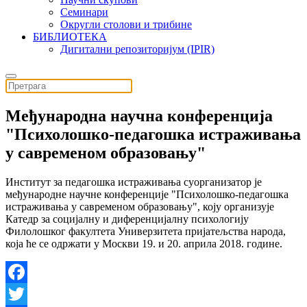
Семинари
Округли столови и трибине
БИБЛИОТЕКА
Дигитални репозиторијум (IPIR)
Mеђународнa научнa конференцијa
"Психолошко-педагошка истраживања
у савременом образовању"
Институт за педагошка истраживања суорганизатор је
међународне научне конференције "Психолошко-педагошка
истраживања у савременом образовању", коју организује
Катедр за социјалну и диференцијалну психологију
Филолошког факултета Универзитета пријатељства народа,
која ће се одржати у Москви 19. и 20. априла 2018. године.
Facebook