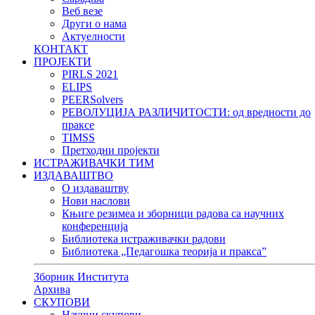
Веб везе
Други о нама
Актуелности
КОНТАКТ
ПРОЈЕКТИ
PIRLS 2021
ELIPS
PEERSolvers
РЕВОЛУЦИЈА РАЗЛИЧИТОСТИ: oд вредности до
праксе
TIMSS
Претходни пројекти
ИСТРАЖИВАЧКИ ТИМ
ИЗДАВАШТВО
О издаваштву
Нови наслови
Књиге резимеа и зборници радова са научних
конференција
Библиотека истраживачки радови
Библиотека „Педагошка теорија и пракса”
Зборник Института
Архива
СКУПОВИ
Научни скупови