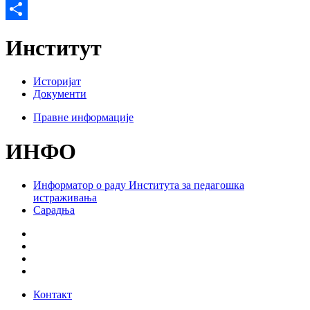
Twitter
Share
Институт
Историјат
Документи
Правне информације
ИНФО
Информатор о раду Института за педагошка
истраживања
Сарадња
Контакт