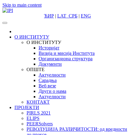
Skip to main content
ЋИР
|
LAT
СРБ
|
ENG
О ИНСТИТУТУ
О ИНСТИТУТУ
Историјат
Визија и мисија Института
Организациона структура
Документи
ОПШТЕ
Актуелности
Сарадња
Веб везе
Други о нама
Актуелности
КОНТАКТ
ПРОЈЕКТИ
PIRLS 2021
ELIPS
PEERSolvers
РЕВОЛУЦИЈА РАЗЛИЧИТОСТИ: oд вредности
до праксе