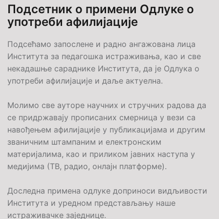
Подсетник о примени Oдлуке о
употреби афилијације
Подсећамо запослене и радно ангажована лица
Института за педагошка истраживања, као и све
некадашње сараднике Института, да је Одлука о
употреби афилијације и даље актуелна.
Молимо све ауторе научних и стручних радова да
се придржавају прописаних смерница у вези са
навођењем афилијације у публикацијама и другим
званичним штампаним и електронским
материјалима, као и приликом јавних наступа у
медијима (ТВ, радио, онлајн платформе).
Доследна примена одлуке доприноси видљивости
Института и уредном представљању наше
истраживачке заједнице.