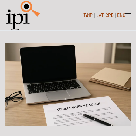
ЋИР
|
LAT
СРБ
|
ENG
Skip to main content