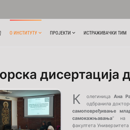
О ИНСТИТУТУ
ПРОЈЕКТИ
ИСТРАЖИВАЧКИ ТИМ
рска дисертација 
К
олегиница
Ана Р
одбранила докторс
самоповређивање млад
самокажњавања
“ на 
Detaljno
факултета Универзитета 