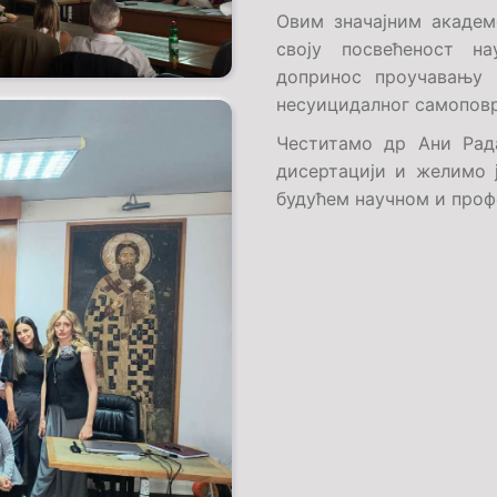
Овим значајним академ
своју посвећеност н
допринос проучавању 
несуицидалног самопов
Честитамо др Ани Рад
дисертацији и желимо ј
будућем научном и проф