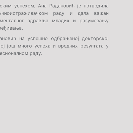
ским успехом, Ана Радановић је потврдила
аучноистраживачком раду и дала важан
менталног здравља младих и разумевању
ређивања.
ановић на успешно одбрањеној докторској
ој још много успеха и вредних резултата у
есионалном раду.