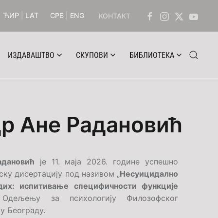
ЋИР
|
LAT
СРБ
|
ENG
КОНТАКТ
ИЗДАВАШТВО
СКУПОВИ
БИБЛИОТЕКА
др Ане Радановић
адановић
је 11. маја 2026. године успешно
ку дисертацију под називом „
Несуицидално
их: испитивање специфичности функције
Одељењу за психологију Филозофског
у Београду.