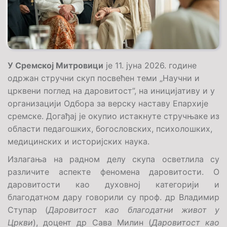
У Сремској Митровици
је 11. јуна 2026. године
одржан стручни скуп посвећен теми „Научни и
црквени поглед на даровитост”, на иницијативу и у
организацији Одбора за верску наставу Епархије
сремске. Догађај је окупио истакнуте стручњаке из
области педагошких, богословских, психолошких,
медицинских и историјских наука.
Излагања на радном делу скупа осветлила су
различите аспекте феномена даровитости. О
даровитости као духовној категорији и
благодатном дару говорили су проф. др Владимир
Ступар (
Даровитост као благодатни живот у
Цркви
), доцент др Сава Милин (
Даровитост као