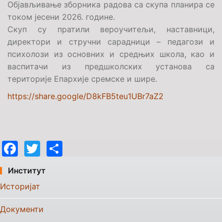
Објављивање зборника радова са скупа планира се
током јесени 2026. године.
Скуп су пратили вероучитељи, наставници,
директори и стручни сарадници – педагози и
психолози из основних и средњих школа, као и
васпитачи из предшколских установа са
територије Епархије сремске и шире.
https://share.google/D8kFB5teu1UBr7aZ2
Facebook
Twitter
Share
Институт
Историјат
Документи