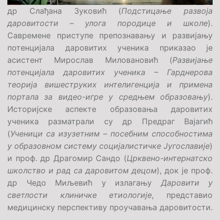
др Слађана Зуковић (
Подстицање развоја
даровитости – улога породице и школе
).
Савремене приступе препознавању и развијању
потенцијала даровитих ученика приказао је
асистент Мирослав Миловановић (
Развијање
потенцијала даровитих ученика – Гарднерова
теорија вишеструких интелигенција и примена
портала за видео-игре у средњем образовању
).
Историјске аспекте образовања даровитих
ученика разматрали су др Предраг Вајагић
(
Ученици са изузетним – посебним способностима
у образовном систему социјалистичке Југославије
)
и проф. др Драгомир Сандо (
Црквено-интернатско
школство и рад са даровитом децом
), док је проф.
др Чедо Миљевић у излагању
Даровити у
светлости клиничке етиологије
, представио
медицинску перспективу проучавања даровитости.