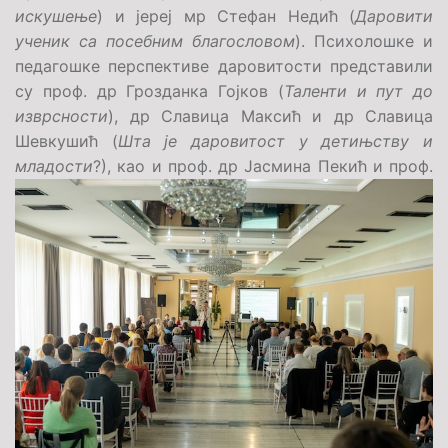
искушење
) и јереј мр Стефан Недић (
Даровити
ученик са посебним благословом
). Психолошке и
педагошке перспективе даровитости представили
су проф. др Грозданка Гојков (
Таленти и пут до
изврсности
), др Славица Максић и др Славица
Шевкушић (
Шта је даровитост у детињству и
младости
?), као и проф. др Јасмина Пекић и п
роф.